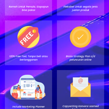
Ramah Untuk Pemula, Siapapun
Fleksibel Untuk segala jenis
bisa pakai
jualan produk
100% Free Tool, Tanpa beli atau
Bisnis Strategy Plan s/d
berlangganan
peluncuran online
Copywriting Konversi sosmed
Include Marketing Planner