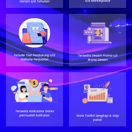
s/d Marketplace
Harian s/d Tahunan
Include Tool Pendukung s/d
Tersedia Desain Promo s.d
Website Penjualan
Brand Desain
Tersedia Kalkulator bisnis
permudah kalkulasi
Store Toolkit Lengkap & siap
pakai