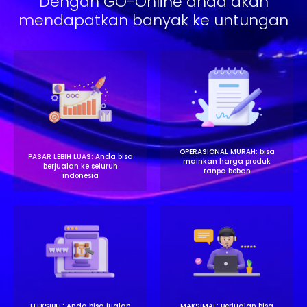
Dengan GO-Online anda akan
mendapatkan banyak ke untungan
OPERASIONAL MURAH: bisa
PASAR LEBIH LUAS: Anda bisa
mainkan harga produk
berjualan ke seluruh
tanpa beban
indonesia
FLEKSIBEL: Anda bisa jualan
MAKSIMAL: Berjualan bisa