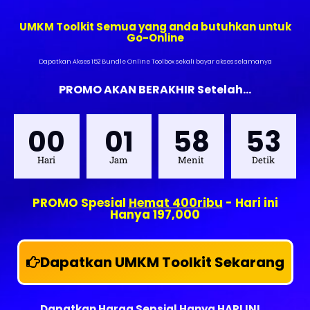
UMKM Toolkit Semua yang anda butuhkan untuk
Go-Online
Dapatkan Akses 152 Bundle Online Toolbox sekali bayar akses selamanya
PROMO AKAN BERAKHIR Setelah...
00
01
58
51
Hari
Jam
Menit
Detik
PROMO Spesial
Hemat 400ribu
- Hari ini
Hanya 197,000
Dapatkan UMKM Toolkit Sekarang
Dapatkan Harga Sepsial Hanya HARI INI ...