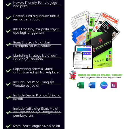
Newbie Friendly: Pemula juga
bisa pakai
Fleksibel Bisa digunakan untuk
semua Jenis Jualan
100% Free tool, Gak perlu bayar
apa lagi langganan.
Bisnis Strategy Mulai dari
Persiapan s/d Peluncuran
Marketing Strategy Mulai dari
Harian s/d Tahunan
Copywriting Konversi Mulai
untuk Sosmed s/d Marketplace
Include Tool Pendukung s/d
Website berjualan
Include Desain Promo s/d Brand
desain
Include Kalkulator Bisnis Mulai
dari opersional s/d Mangement
pembayaran.
Store Toolkit lengkap Siap pakai