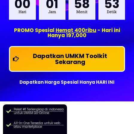
00
01
58
51
Hari
Jam
Menit
Detik
PROMO Spesial
Hemat 400ribu
- Hari ini
Hanya 197,000
Dapatkan UMKM Toolkit
Sekarang
Dapatkan Harga Spesial Hanya HARI INI
Peket #1 Terlengkap di indonesia
untuk UMKM Go-Online
All-In-One Tersedia untuk web
atau marketplace