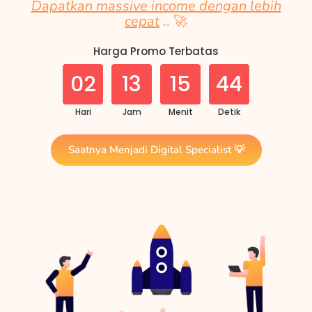
Dapatkan massive income dengan lebih
cepat
.. 🚀
Harga Promo Terbatas
02
13
15
43
Hari
Jam
Menit
Detik
Saatnya Menjadi Digital Specialist 💡