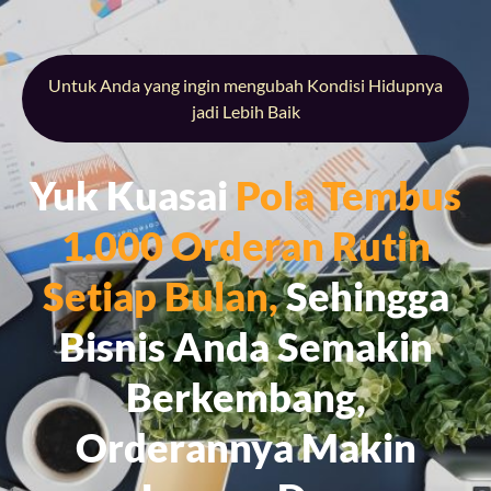
Untuk Anda yang ingin mengubah Kondisi Hidupnya
jadi Lebih Baik
Yuk Kuasai
Pola Tembus
1.000 Orderan Rutin
Setiap Bulan,
Sehingga
Bisnis Anda Semakin
Berkembang,
Orderannya Makin