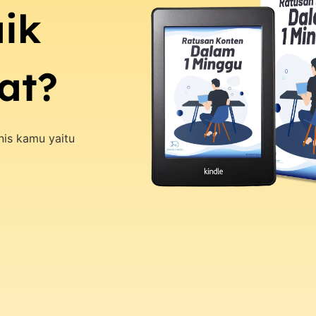
ik
pat?
is kamu yaitu