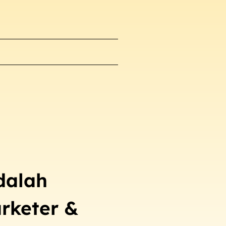
dalah
rketer &