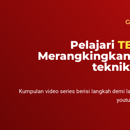
G
Pelajari
T
Merangkingkan 
tekni
Kumpulan video series berisi langkah demi 
youtu