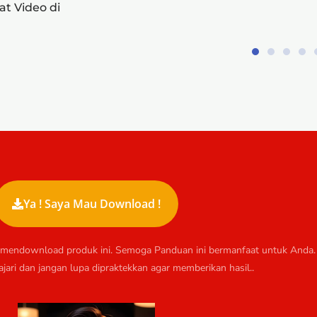
t Video di
Ya ! Saya Mau Download !
h mendownload produk ini. Semoga Panduan ini bermanfaat untuk Anda.
jari dan jangan lupa dipraktekkan agar memberikan hasil..