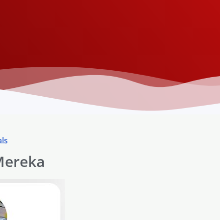
ls
Mereka