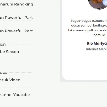
enaruhi Rangking
un Powerfull Part
un Powerfull Part
ion
be Secara
ideo
ntuk Video
hannel Youtube