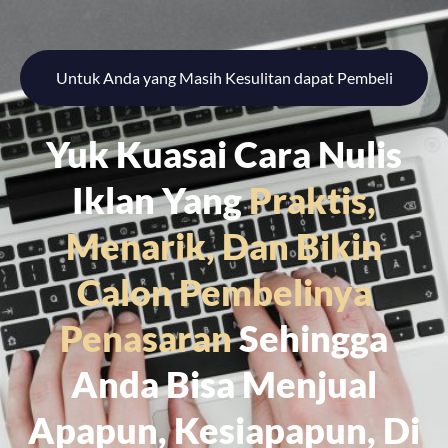
Untuk Anda yang Masih Kesulitan dapat Pembeli
Yuk Kuasai Cara Nulis
Iklan Yang
Praktis,
Menarik, Dan Bikin
Calon Pembelinya
Penasaran
Sehingga
Anda Bisa Menjual
Apapun, Kesiapapun, Di