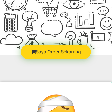
Tanpa Pusing Mikir Sendiri
Melainkan hanya Copy Paste
dari Ai ChatGPT!
Saya Order Sekarang