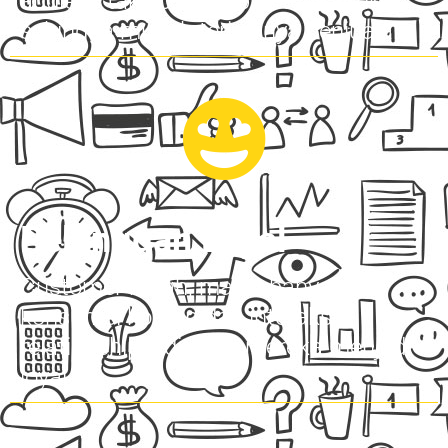
audiens takjub, trust pun terbentuk
sehingga mudah terjadinya penjualan
Pelanggan Loyal
Customer betah, makin banyak
konsumsi konten dan interaksi,
relationship jadi kuat, mereka menjadi
loyal