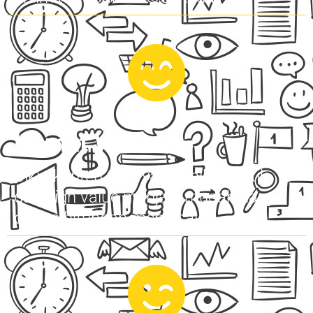
Hemat Waktu
Bikin konten teks yang unik, otentik
dan high value menjadi mudah hanya
dalam hitungan menit saja