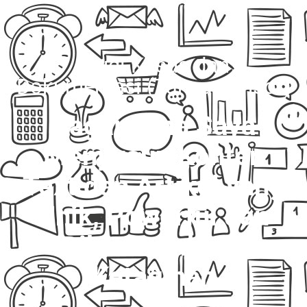
Studi Kasus dan
Dokumentasi (Tanpa Sensor)
Bagaimana Saya
Menyusun Konten
Text dan Artikel yang
Unik, Powerful dan
Bikin Pembaca
Ketagihan