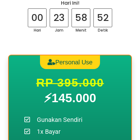
Hari Ini!
00
23
58
50
Hari
Jam
Menit
Detik
Personal Use
RP 395.000
⚡️145.000
Gunakan Sendiri
1x Bayar