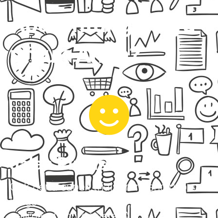
Apa Untungannya
untuk Anda?
Jalan Pintas
Gak perlu capek trial error sendiri, bisa
langsung tiru cara saya untuk produksi
unlimited konten versi Anda