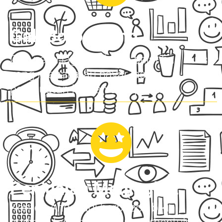
Gak Boros Uang
Gak perlu lagi ikut kelas pelatihan nulis
yang mahal atau bayar jasa
pembuatan konten siap pakai
Penjualan Meningkat
Konten Anda jadi berbobot, bikin