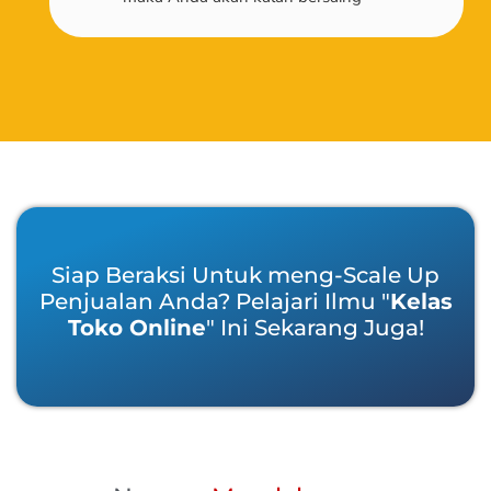
Siap Beraksi Untuk meng-Scale Up
Penjualan Anda? Pelajari Ilmu "
Kelas
Toko Online
" Ini Sekarang Juga!