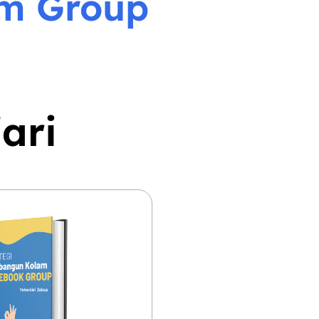
am Group
ari