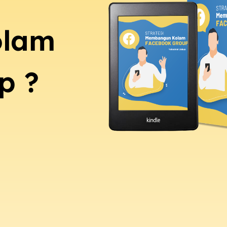
olam
p ?