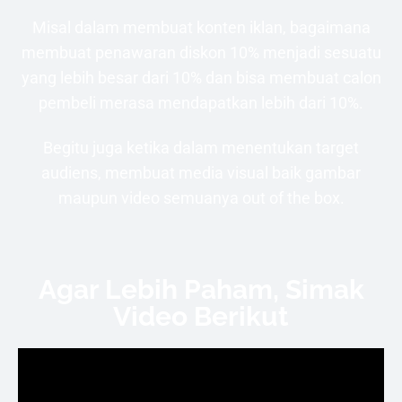
Misal dalam membuat konten iklan, bagaimana
membuat penawaran diskon 10% menjadi sesuatu
yang lebih besar dari 10% dan bisa membuat calon
pembeli merasa mendapatkan lebih dari 10%.
Begitu juga ketika dalam menentukan target
audiens, membuat media visual baik gambar
maupun video semuanya out of the box.
Agar Lebih Paham, Simak
Video Berikut