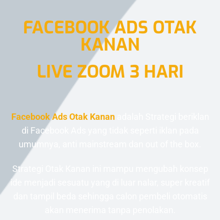
FACEBOOK ADS OTAK
KANAN
LIVE ZOOM 3 HARI
Facebook Ads Otak Kanan
adalah Strategi beriklan
di Facebook Ads yang tidak seperti iklan pada
umumnya, anti mainstream dan out of the box.
Strategi Otak Kanan ini mampu mengubah konsep
ide menjadi sesuatu yang di luar nalar, super kreatif
dan tampil beda sehingga calon pembeli otomatis
akan menerima tanpa penolakan.