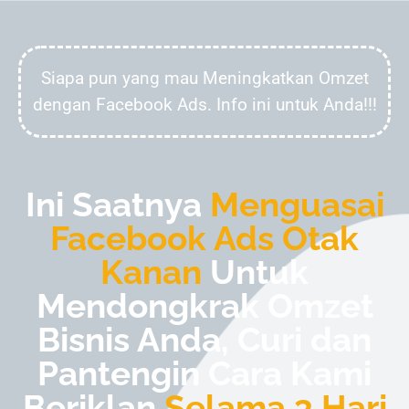
Desi NJ
telah membeli
Bundle FB
Ads & Google Ads
1 tahun sebelumnya
Siapa pun yang mau Meningkatkan Omzet
dengan Facebook Ads. Info ini untuk Anda!!!
Ini Saatnya
Menguasai
Facebook Ads Otak
Kanan
Untuk
Mendongkrak Omzet
Bisnis Anda, Curi dan
Pantengin Cara Kami
Beriklan
Selama 3 Hari