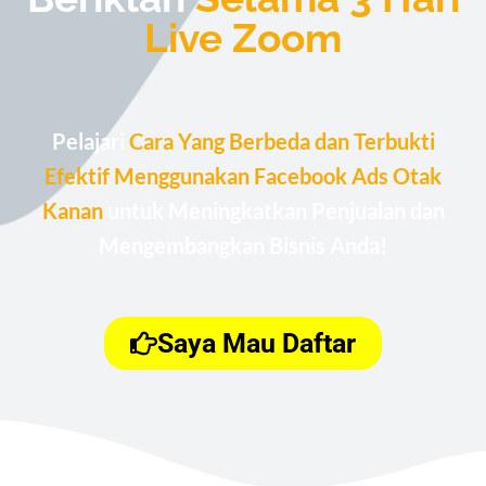
Live Zoom
Pelajari
Cara Yang Berbeda dan Terbukti
Efektif Menggunakan Facebook Ads Otak
Kanan
untuk Meningkatkan Penjualan dan
Mengembangkan Bisnis Anda!
Saya Mau Daftar