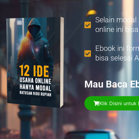
Selain modal 
online ini bis
Ebook ini fo
bisa selesai 
Mau Baca Eb
Klik Disini unt