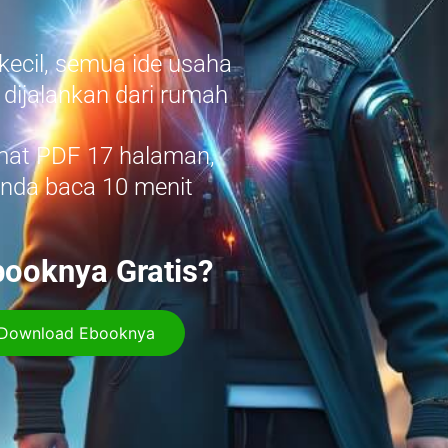
kecil, semua ide usaha
a dijalankan dari rumah
rmat PDF 17 halaman,
Anda baca 10 menit
ooknya Gratis?
uk Download Ebooknya