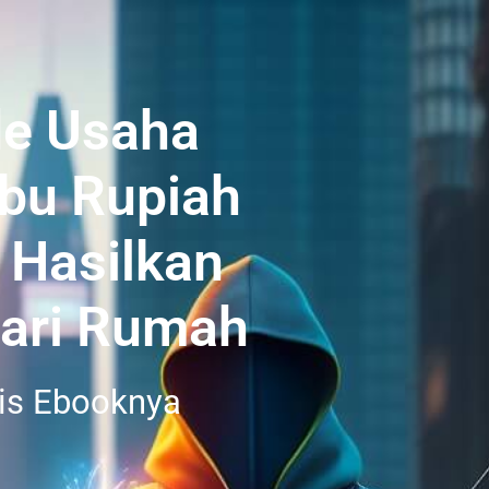
Ide Usaha
bu Rupiah
n Hasilkan
ari Rumah
is Ebooknya