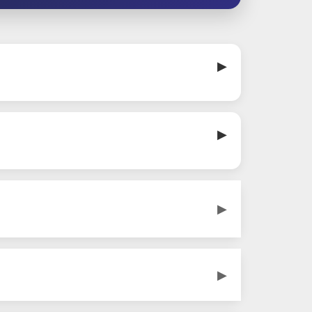
▶
▶
▶
▶