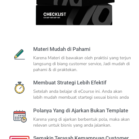
Materi Mudah di Pahami
Karena Materi di bawakan oleh praktisi yang terjun
langsung di biang customer service, Jadi mudah di
pahami & di praktekan.
Membuat Strategi Lebih Efektif
Setelah anda belajar di eCourse ini. Anda akan
lebih mudah membuat startegi sesuai bisnis anda
Polanya Yang di Ajarkan Bukan Template
Karena yang di ajarkan berbentuk pola, maka akan
relevan untuk bisnis yang anda jalankan.
Semakin Terasah Kemampuan Customer