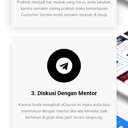
Praktek menjadi hal mutlak yang harus anda lakukan,
karena semakin sering praktek maka kemampuan
Customer Service Anda semakin terasah & teruji.
3. Diskusi Dengan Mentor
Karena Anda mengikuti eCourse Ini maka anda bisa
mendiskusi dengan mentor jika ada kendala, baik
bertanya di grup atau japri secara langsung.