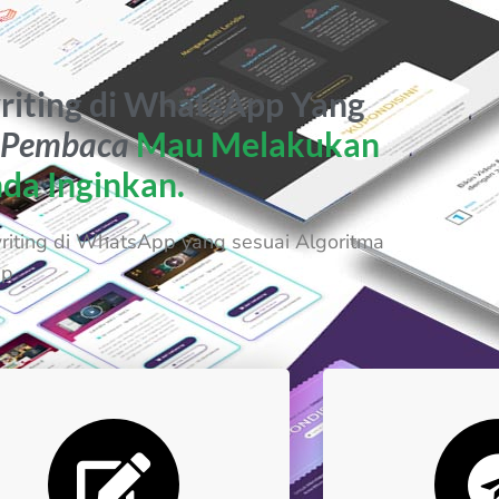
iting di WhatsApp Yang
 Pembaca
Mau Melakukan
da Inginkan.
ting di WhatsApp yang sesuai Algoritma
pp