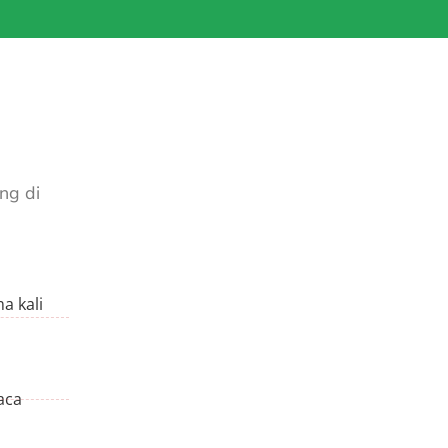
ng di
a kali
i
aca