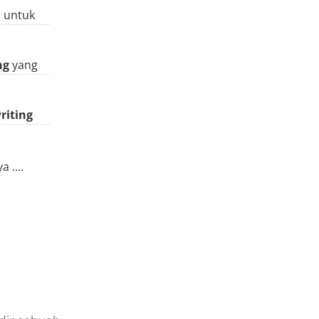
 untuk
ng
yang
iting
 ....