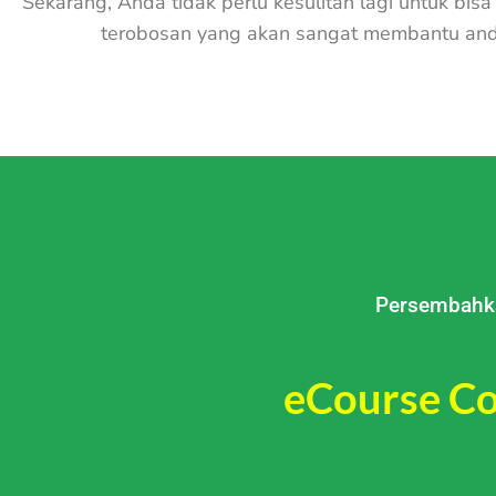
Sekarang, Anda tidak perlu kesulitan lagi untuk bi
terobosan yang akan sangat membantu and
Persembahka
eCourse
Co