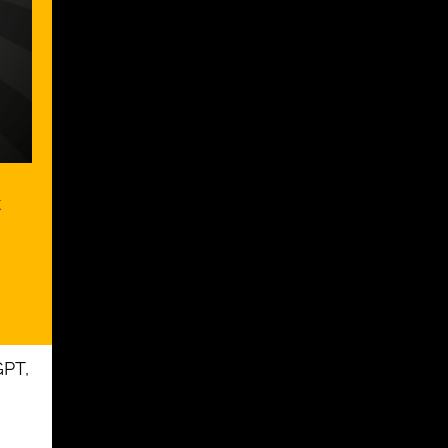
k
GPT,