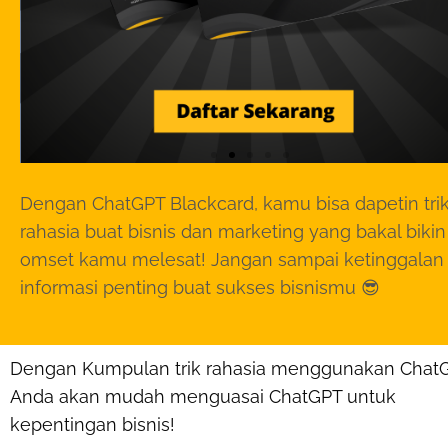
Dengan ChatGPT Blackcard, kamu bisa dapetin tri
rahasia buat bisnis dan marketing yang bakal bikin
omset kamu melesat! Jangan sampai ketinggalan
informasi penting buat sukses bisnismu 😎
Dengan Kumpulan trik rahasia menggunakan Chat
Anda akan mudah menguasai ChatGPT untuk
kepentingan bisnis!