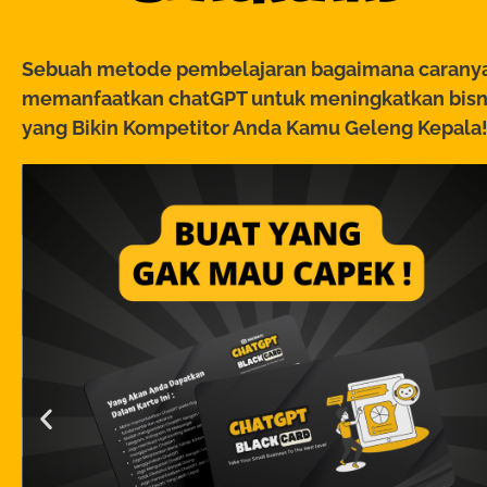
Sebuah metode pembelajaran bagaimana carany
memanfaatkan chatGPT untuk meningkatkan bisn
yang Bikin Kompetitor Anda Kamu Geleng Kepala