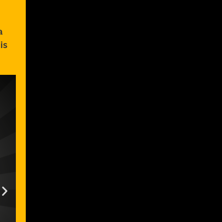
a
is
!