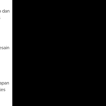
p dan
s
esain
kapan
les