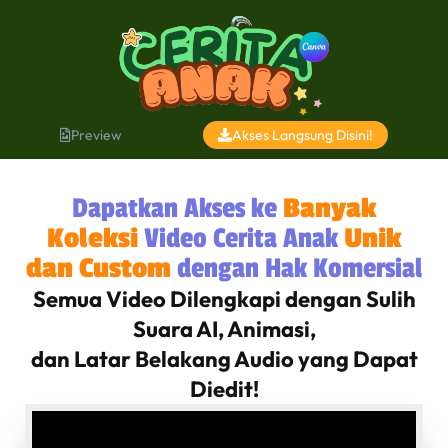
Sanmi
telah membeli
Cerita Anak
1 tahun sebelumnya
Akses Langsung Disini!
Preview
Dapatkan Akses ke
Banyak
Koleksi
Video Cerita Anak
Unik
dan Custom
dengan Hak Komersial
Semua Video Dilengkapi dengan Sulih
Suara AI, Animasi,
dan Latar Belakang Audio yang Dapat
Diedit!