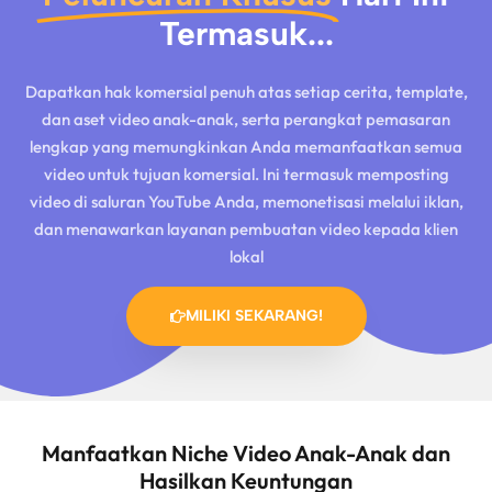
Termasuk...
Dapatkan hak komersial penuh atas setiap cerita, template,
dan aset video anak-anak, serta perangkat pemasaran
lengkap yang memungkinkan Anda memanfaatkan semua
video untuk tujuan komersial. Ini termasuk memposting
video di saluran YouTube Anda, memonetisasi melalui iklan,
dan menawarkan layanan pembuatan video kepada klien
lokal
MILIKI SEKARANG!
Manfaatkan Niche Video Anak-Anak dan
Hasilkan Keuntungan