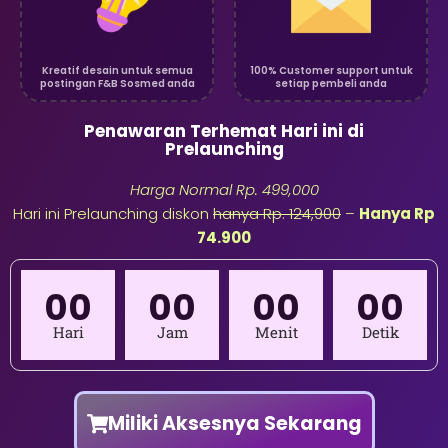
Kreatif desain untuk semua
100% Customer support untuk
postingan F&B Sosmed anda
setiap pembeli anda
Penawaran Terhemat Hari ini di
Prelaunching
Harga Normal Rp. 499,000
Hari ini Prelaunching diskon
hanya Rp. 124,900
–
Hanya Rp
74.900
00
00
00
00
Hari
Jam
Menit
Detik
Miliki Aksesnya Sekarang