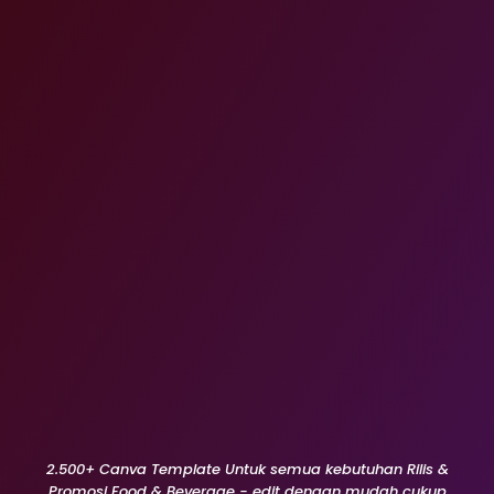
2.500+ Canva Template Untuk semua kebutuhan Rilis &
Promosi Food & Beverage - edit dengan mudah cukup