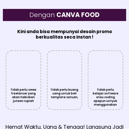
Dengan
CANVA FOOD
Kini anda bisa mempunyai desain promo
berkualitas seca instan !
Tidak perlu sewa
Tidak perlu buang
Tidak perlu
freelancer yang
uang untuk beli
belajar software
akan habiskan
template satuan,
atau coding
jutaan rupiah
apapun untyuk
menggunakan
Hemat Waktu, Uang & Tenaga! Langsung Jadi