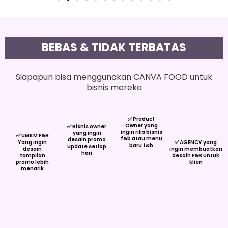
BEBAS & TIDAK TERBATAS
Siapapun bisa menggunakan CANVA FOOD untuk
bisnis mereka
✅ Product
Owner yang
✅ Bisnis owner
ingin rilis bisnis
yang ingin
✅ UMKM F&B
f&b atau menu
desain promo
Yang ingin
✅ AGENCY yang
baru f&b
update setiap
desain
ingin membuatkan
hari
tampilan
desain F&B untuk
promo lebih
klien
menarik