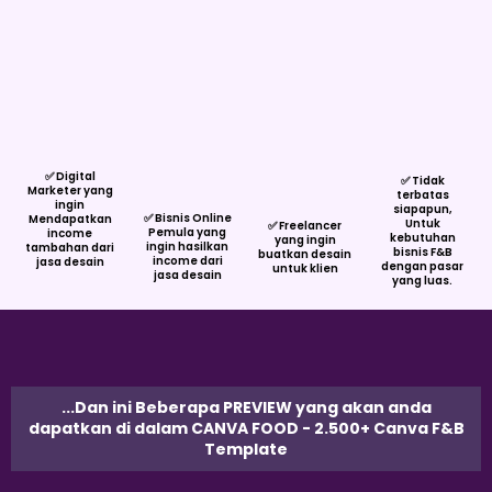
✅ Digital
✅ Tidak
Marketer yang
terbatas
ingin
siapapun,
✅ Bisnis Online
Mendapatkan
Untuk
✅ Freelancer
Pemula yang
income
kebutuhan
yang ingin
ingin hasilkan
tambahan dari
bisnis F&B
buatkan desain
income dari
jasa desain
dengan pasar
untuk klien
jasa desain
yang luas.
...Dan ini Beberapa PREVIEW yang akan anda
dapatkan di dalam CANVA FOOD - 2.500+ Canva F&B
Template