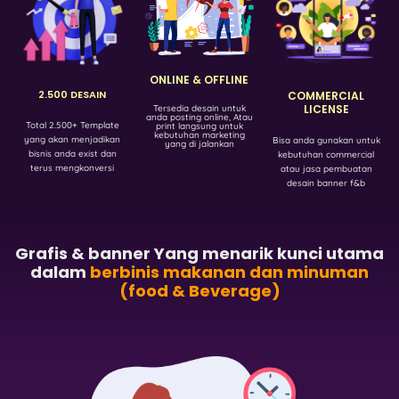
ONLINE & OFFLINE
2.500 DESAIN
COMMERCIAL
LICENSE
Tersedia desain untuk
anda posting online, Atau
Total 2.500+ Template
print langsung untuk
kebutuhan marketing
yang akan menjadikan
Bisa anda gunakan untuk
yang di jalankan
bisnis anda exist dan
kebutuhan commercial
terus mengkonversi
atau jasa pembuatan
desain banner f&b
Grafis & banner Yang menarik kunci utama
dalam
berbinis makanan dan minuman
(food & Beverage)