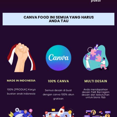
pakai
CANVA FOOD INI SEMUA YANG HARUS
ANDA TAU
MADE IN INDONESIA
100% CANVA
MULTI DESAIN
Anda mendapatkan
100% [PRODUK] Karya
Semua desain di buat
desain F&B Berragam
buatan anak indonesia
dengan canva 100% akun
desain dan kebutuhan
untuk bisnis f&b
gratisan