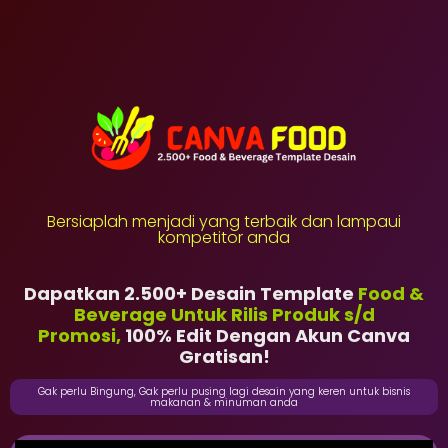
Mita Bogor
telah membeli
[CanvaFood] Commercial
1 tahun sebelumnya
Bersiaplah menjadi yang terbaik dan lampaui
kompetitor anda
Dapatkan 2.500+ Desain Template
Food &
Beverage Untuk Rilis Produk s/d
Promosi,
100% Edit Dengan Akun Canva
Gratisan!
Gak perlu Bingung, Gak perlu pusing lagi desain yang keren untuk bisnis
makanan & minuman anda