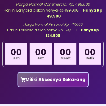
Harga Normal Commercial Rp. 499,000
Hari ini Earlybird diskon
hanya Rp. 199,000
–
Hanya Rp
149,900
Harga Normal Personal Rp. 417,000
Hari ini Earlybird diskon
hanya Rp. 174,900
–
Hanya Rp
124.900
00
00
00
00
Hari
Jam
Menit
Detik
Miliki Aksesnya Sekarang