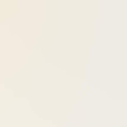
Umar Faruq
telah bergabung
Komunitas BISMA by
AffiliateAja
3 jam sebelumnya