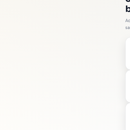
b
Ad
sa