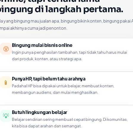
ingung di langkah pertama.
a yang bingung mau jualan apa, bingung bikin konten, bingung pakai A
mpai akhirnya cuma jadi penonton.
Bingung mulai bisnis online
😵
Ingin punya penghasilan tambahan, tapi tidak tahu harus mulai
dari produk, konten, atau strategi apa.
Punya HP, tapi belum tahu arahnya
📱
Padahal HP bisa dipakai untuk belajar, membuat konten,
membangun audiens, dan mulai menghasilkan.
Butuh lingkungan belajar
💡
Belajar sendirian sering membuat cepat bingung. Di komunitas,
kita bisa dapat arahan dan semangat.