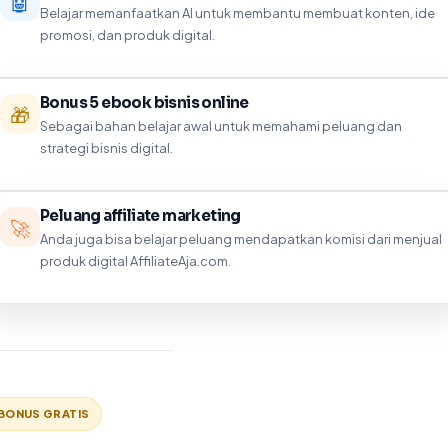
🤖
Belajar memanfaatkan AI untuk membantu membuat konten, ide
promosi, dan produk digital.
Bonus 5 ebook bisnis online
🎁
Sebagai bahan belajar awal untuk memahami peluang dan
strategi bisnis digital.
Peluang affiliate marketing
🚀
Anda juga bisa belajar peluang mendapatkan komisi dari menjual
produk digital AffiliateAja.com.
BONUS GRATIS