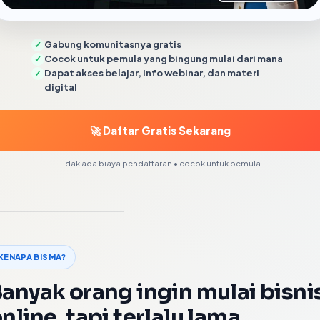
Gabung komunitasnya gratis
✓
Cocok untuk pemula yang bingung mulai dari mana
✓
Dapat akses belajar, info webinar, dan materi
✓
digital
🚀 Daftar Gratis Sekarang
Tidak ada biaya pendaftaran • cocok untuk pemula
KENAPA BISMA?
anyak orang ingin mulai bisni
nline, tapi terlalu lama