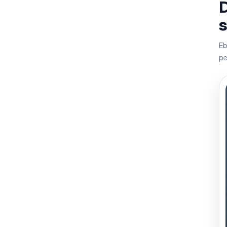
D
s
Eb
pe