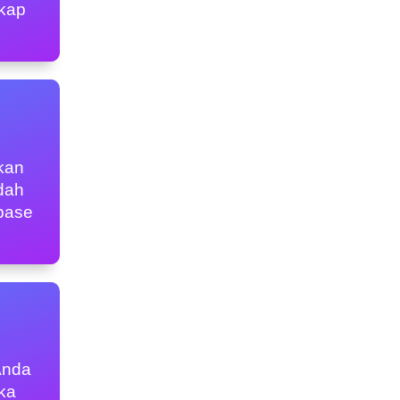
gkap
kan
dah
base
Anda
ka