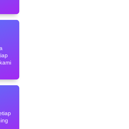
ga
iap
 kami
etiap
ning