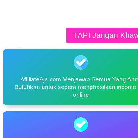
TAPI Jangan Khawa
AffiliateAja.com Menjawab Semua Yang An
Butuhkan untuk segera menghasilkan income 
online